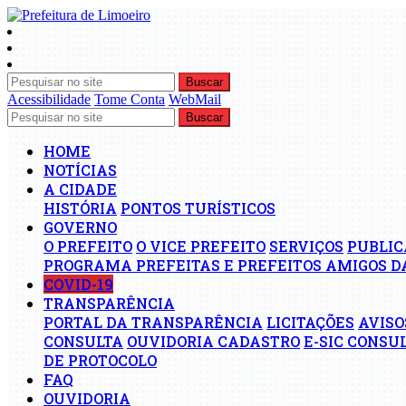
Buscar
Acessibilidade
Tome Conta
WebMail
Buscar
HOME
NOTÍCIAS
A CIDADE
HISTÓRIA
PONTOS TURÍSTICOS
GOVERNO
O PREFEITO
O VICE PREFEITO
SERVIÇOS
PUBLIC
PROGRAMA PREFEITAS E PREFEITOS AMIGOS D
COVID-19
TRANSPARÊNCIA
PORTAL DA TRANSPARÊNCIA
LICITAÇÕES
AVISO
CONSULTA
OUVIDORIA CADASTRO
E-SIC CONSU
DE PROTOCOLO
FAQ
OUVIDORIA