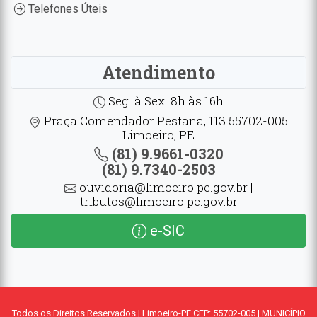
Telefones Úteis
Atendimento
Seg. à Sex. 8h às 16h
Praça Comendador Pestana, 113 55702-005
Limoeiro, PE
(81) 9.9661-0320
(81) 9.7340-2503
ouvidoria@limoeiro.pe.gov.br |
tributos@limoeiro.pe.gov.br
e-SIC
Todos os Direitos Reservados | Limoeiro-PE CEP: 55702-005 | MUNICÍPIO