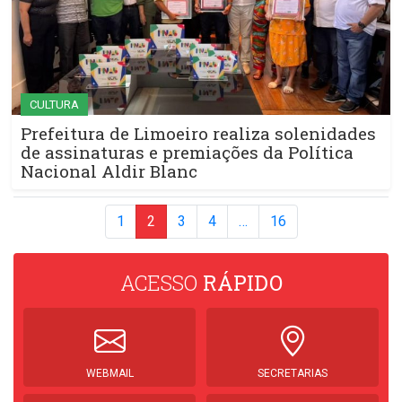
CULTURA
Prefeitura de Limoeiro realiza solenidades
de assinaturas e premiações da Política
Nacional Aldir Blanc
1
2
3
4
…
16
ACESSO
RÁPIDO
WEBMAIL
SECRETARIAS