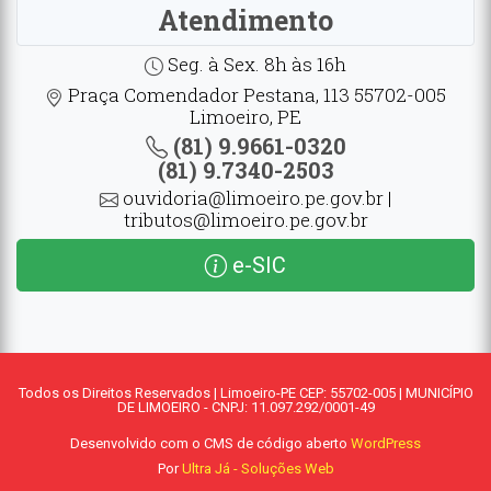
Atendimento
Seg. à Sex. 8h às 16h
Praça Comendador Pestana, 113 55702-005
Limoeiro, PE
(81) 9.9661-0320
(81) 9.7340-2503
ouvidoria@limoeiro.pe.gov.br |
tributos@limoeiro.pe.gov.br
e-SIC
Todos os Direitos Reservados | Limoeiro-PE CEP: 55702-005 | MUNICÍPIO
DE LIMOEIRO - CNPJ: 11.097.292/0001-49
Desenvolvido com o CMS de código aberto
WordPress
Por
Ultra Já - Soluções Web