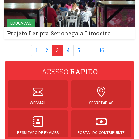
EDUCAÇÃO
Projeto Ler pra Ser chega a Limoeiro
1
2
3
4
5
…
16
ACESSO
RÁPIDO
WEBMAIL
SECRETARIAS
RESULTADO DE EXAMES
PORTAL DO CONTRIBUINTE