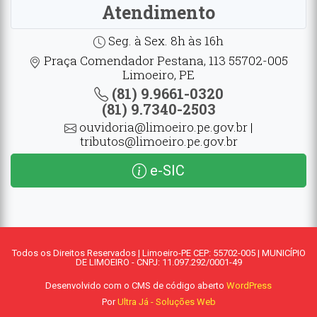
Atendimento
Seg. à Sex. 8h às 16h
Praça Comendador Pestana, 113 55702-005
Limoeiro, PE
(81) 9.9661-0320
(81) 9.7340-2503
ouvidoria@limoeiro.pe.gov.br |
tributos@limoeiro.pe.gov.br
e-SIC
Todos os Direitos Reservados | Limoeiro-PE CEP: 55702-005 | MUNICÍPIO
DE LIMOEIRO - CNPJ: 11.097.292/0001-49
Desenvolvido com o CMS de código aberto
WordPress
Por
Ultra Já - Soluções Web