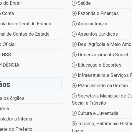
 do Brasil
Saúde
 Conta
Fazenda e Finanças
oladoria-Geral do Estado
Administração
nal de Contas do Estado
Assuntos Jurídicos
o Oficial
Des. Agrícola e Meio Amb
INSS
Desenvolvimento Social
IDÊNCIA
Educação e Esportes
Infraestrutura e Serviços 
ãos
Planejamento da Gestão
Secretaria Municipal de D
s os órgãos
Social e Trânsito
oria
Cultura e Juventude
oladoria Interna
Turismo, Patrimônio Histór
ete do Prefeito
Lazer