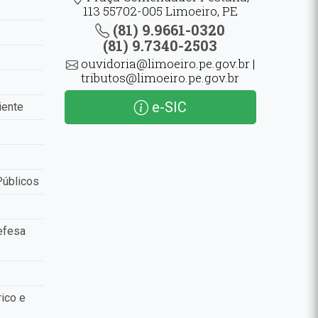
113 55702-005 Limoeiro, PE
(81) 9.9661-0320
(81) 9.7340-2503
ouvidoria@limoeiro.pe.gov.br |
tributos@limoeiro.pe.gov.br
e-SIC
iente
Públicos
efesa
ico e