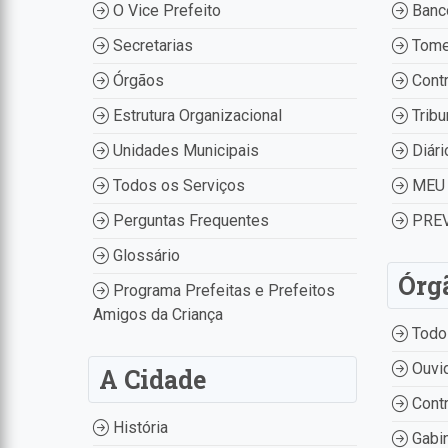
O Vice Prefeito
Banco
Secretarias
Tome
Órgãos
Contr
Estrutura Organizacional
Tribu
Unidades Municipais
Diári
Todos os Serviços
MEU 
Perguntas Frequentes
PREV
Glossário
Órg
Programa Prefeitas e Prefeitos
Amigos da Criança
Todo
Ouvid
A Cidade
Contr
História
Gabin