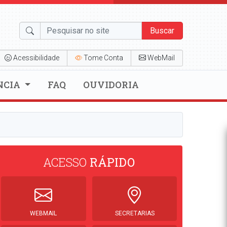
Buscar
Acessibilidade
Tome Conta
WebMail
NCIA
FAQ
OUVIDORIA
ACESSO
RÁPIDO
WEBMAIL
SECRETARIAS