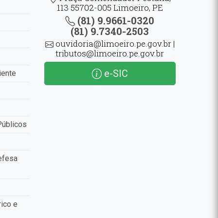
113 55702-005 Limoeiro, PE
(81) 9.9661-0320
(81) 9.7340-2503
ouvidoria@limoeiro.pe.gov.br |
tributos@limoeiro.pe.gov.br
e-SIC
iente
Públicos
efesa
ico e