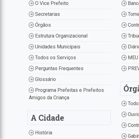
O Vice Prefeito
Banco
Secretarias
Tome
Órgãos
Contr
Estrutura Organizacional
Tribu
Unidades Municipais
Diári
Todos os Serviços
MEU 
Perguntas Frequentes
PREV
Glossário
Órg
Programa Prefeitas e Prefeitos
Amigos da Criança
Todo
Ouvid
A Cidade
Contr
História
Gabin