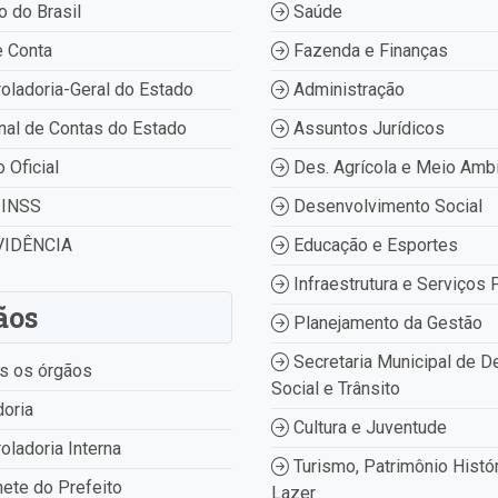
 do Brasil
Saúde
 Conta
Fazenda e Finanças
oladoria-Geral do Estado
Administração
nal de Contas do Estado
Assuntos Jurídicos
o Oficial
Des. Agrícola e Meio Amb
INSS
Desenvolvimento Social
IDÊNCIA
Educação e Esportes
Infraestrutura e Serviços 
ãos
Planejamento da Gestão
Secretaria Municipal de D
s os órgãos
Social e Trânsito
oria
Cultura e Juventude
oladoria Interna
Turismo, Patrimônio Histór
ete do Prefeito
Lazer