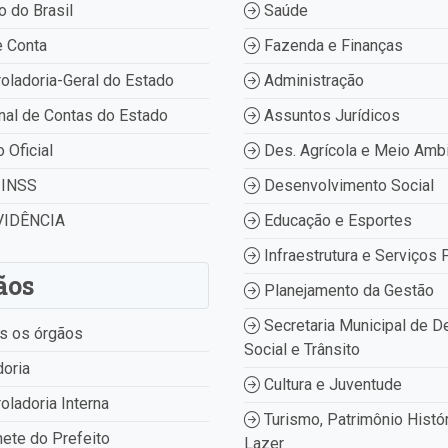
 do Brasil
Saúde
 Conta
Fazenda e Finanças
oladoria-Geral do Estado
Administração
nal de Contas do Estado
Assuntos Jurídicos
o Oficial
Des. Agrícola e Meio Amb
INSS
Desenvolvimento Social
IDÊNCIA
Educação e Esportes
Infraestrutura e Serviços 
ãos
Planejamento da Gestão
Secretaria Municipal de D
s os órgãos
Social e Trânsito
oria
Cultura e Juventude
oladoria Interna
Turismo, Patrimônio Histór
ete do Prefeito
Lazer