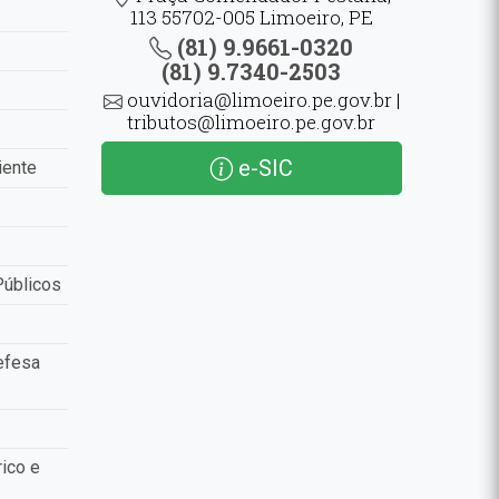
113 55702-005 Limoeiro, PE
(81) 9.9661-0320
(81) 9.7340-2503
ouvidoria@limoeiro.pe.gov.br |
tributos@limoeiro.pe.gov.br
e-SIC
iente
Públicos
efesa
ico e