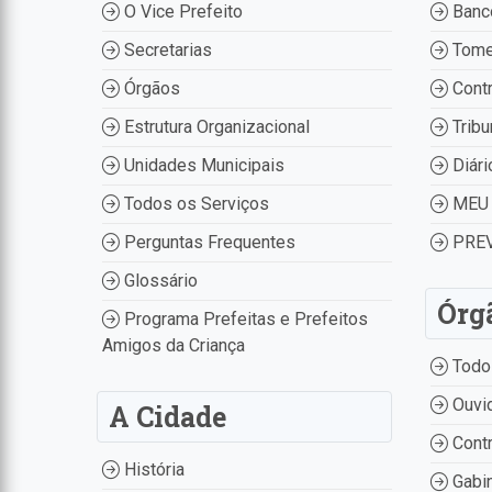
O Vice Prefeito
Banco
Secretarias
Tome
Órgãos
Contr
Estrutura Organizacional
Tribu
Unidades Municipais
Diári
Todos os Serviços
MEU 
Perguntas Frequentes
PREV
Glossário
Órg
Programa Prefeitas e Prefeitos
Amigos da Criança
Todo
Ouvid
A Cidade
Contr
História
Gabin