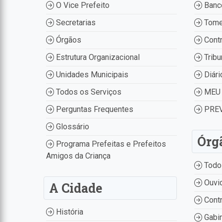
O Vice Prefeito
Banco
Secretarias
Tome
Órgãos
Contr
Estrutura Organizacional
Tribu
Unidades Municipais
Diári
Todos os Serviços
MEU 
Perguntas Frequentes
PREV
Glossário
Órg
Programa Prefeitas e Prefeitos
Amigos da Criança
Todo
Ouvid
A Cidade
Contr
História
Gabin