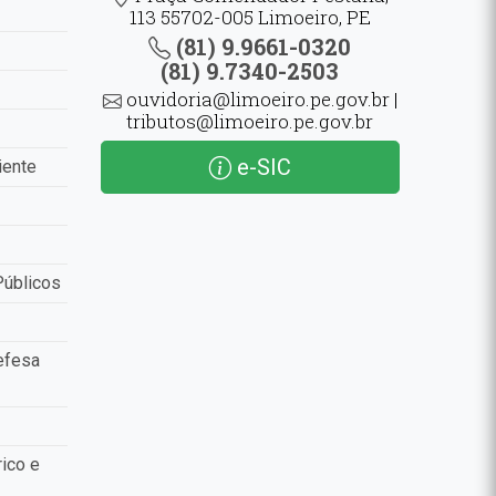
113 55702-005 Limoeiro, PE
(81) 9.9661-0320
(81) 9.7340-2503
ouvidoria@limoeiro.pe.gov.br |
tributos@limoeiro.pe.gov.br
e-SIC
iente
Públicos
efesa
ico e