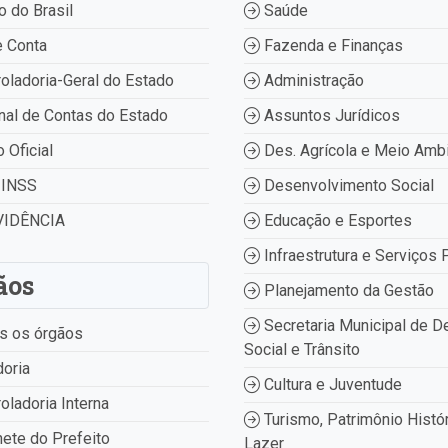
 do Brasil
Saúde
 Conta
Fazenda e Finanças
oladoria-Geral do Estado
Administração
nal de Contas do Estado
Assuntos Jurídicos
o Oficial
Des. Agrícola e Meio Amb
INSS
Desenvolvimento Social
IDÊNCIA
Educação e Esportes
Infraestrutura e Serviços 
ãos
Planejamento da Gestão
Secretaria Municipal de D
s os órgãos
Social e Trânsito
oria
Cultura e Juventude
oladoria Interna
Turismo, Patrimônio Histór
ete do Prefeito
Lazer