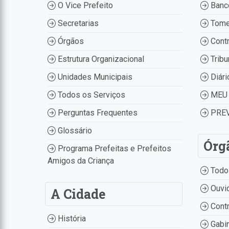
O Vice Prefeito
Banco
Secretarias
Tome
Órgãos
Contr
Estrutura Organizacional
Tribu
Unidades Municipais
Diári
Todos os Serviços
MEU 
Perguntas Frequentes
PREV
Glossário
Órg
Programa Prefeitas e Prefeitos
Amigos da Criança
Todo
Ouvid
A Cidade
Contr
História
Gabin