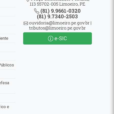
113 55702-005 Limoeiro, PE
(81) 9.9661-0320
(81) 9.7340-2503
ouvidoria@limoeiro.pe.gov.br |
tributos@limoeiro.pe.gov.br
e-SIC
iente
Públicos
efesa
ico e