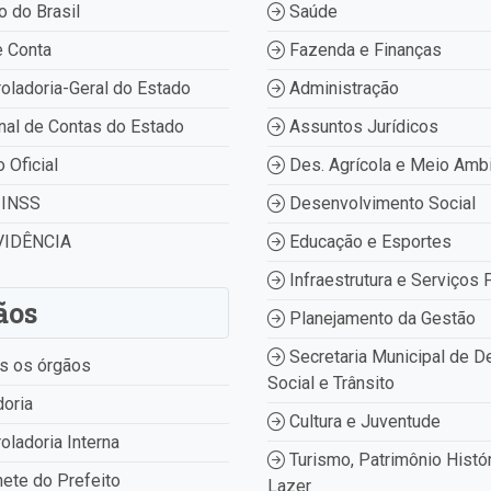
 do Brasil
Saúde
 Conta
Fazenda e Finanças
oladoria-Geral do Estado
Administração
nal de Contas do Estado
Assuntos Jurídicos
o Oficial
Des. Agrícola e Meio Amb
INSS
Desenvolvimento Social
IDÊNCIA
Educação e Esportes
Infraestrutura e Serviços 
ãos
Planejamento da Gestão
Secretaria Municipal de D
s os órgãos
Social e Trânsito
oria
Cultura e Juventude
oladoria Interna
Turismo, Patrimônio Histór
ete do Prefeito
Lazer