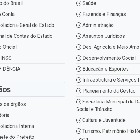
 do Brasil
Saúde
 Conta
Fazenda e Finanças
oladoria-Geral do Estado
Administração
nal de Contas do Estado
Assuntos Jurídicos
o Oficial
Des. Agrícola e Meio Amb
INSS
Desenvolvimento Social
IDÊNCIA
Educação e Esportes
Infraestrutura e Serviços 
ãos
Planejamento da Gestão
Secretaria Municipal de D
s os órgãos
Social e Trânsito
oria
Cultura e Juventude
oladoria Interna
Turismo, Patrimônio Histór
ete do Prefeito
Lazer