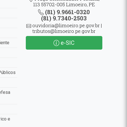
113 55702-005 Limoeiro, PE
(81) 9.9661-0320
(81) 9.7340-2503
ouvidoria@limoeiro.pe.gov.br |
tributos@limoeiro.pe.gov.br
e-SIC
iente
Públicos
efesa
ico e