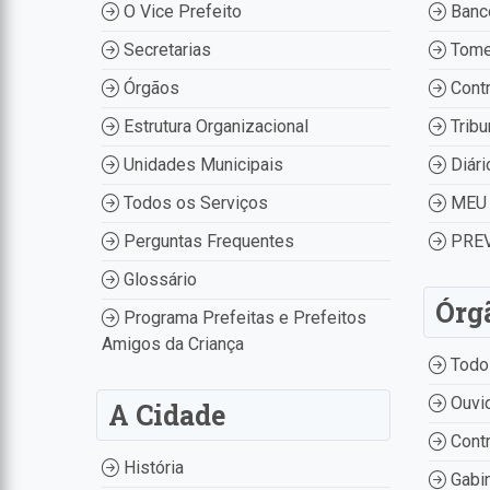
O Vice Prefeito
Banco
Secretarias
Tome
Órgãos
Contr
Estrutura Organizacional
Tribu
Unidades Municipais
Diári
Todos os Serviços
MEU 
Perguntas Frequentes
PREV
Glossário
Órg
Programa Prefeitas e Prefeitos
Amigos da Criança
Todo
Ouvid
A Cidade
Contr
História
Gabin