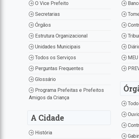
O Vice Prefeito
Banco
Secretarias
Tome
Órgãos
Contr
Estrutura Organizacional
Tribu
Unidades Municipais
Diári
Todos os Serviços
MEU 
Perguntas Frequentes
PREV
Glossário
Órg
Programa Prefeitas e Prefeitos
Amigos da Criança
Todo
Ouvid
A Cidade
Contr
História
Gabin