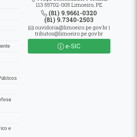
113 55702-005 Limoeiro, PE
(81) 9.9661-0320
(81) 9.7340-2503
ouvidoria@limoeiro.pe.gov.br |
tributos@limoeiro.pe.gov.br
e-SIC
iente
Públicos
efesa
ico e