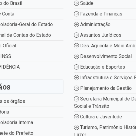
 do Brasil
Saúde
 Conta
Fazenda e Finanças
oladoria-Geral do Estado
Administração
nal de Contas do Estado
Assuntos Jurídicos
o Oficial
Des. Agrícola e Meio Amb
INSS
Desenvolvimento Social
IDÊNCIA
Educação e Esportes
Infraestrutura e Serviços 
ãos
Planejamento da Gestão
Secretaria Municipal de D
s os órgãos
Social e Trânsito
oria
Cultura e Juventude
oladoria Interna
Turismo, Patrimônio Histór
ete do Prefeito
Lazer