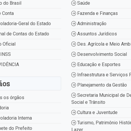
 do Brasil
Saúde
 Conta
Fazenda e Finanças
oladoria-Geral do Estado
Administração
nal de Contas do Estado
Assuntos Jurídicos
o Oficial
Des. Agrícola e Meio Amb
INSS
Desenvolvimento Social
IDÊNCIA
Educação e Esportes
Infraestrutura e Serviços 
ãos
Planejamento da Gestão
Secretaria Municipal de D
s os órgãos
Social e Trânsito
oria
Cultura e Juventude
oladoria Interna
Turismo, Patrimônio Histór
ete do Prefeito
Lazer