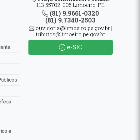
113 55702-005 Limoeiro, PE
(81) 9.9661-0320
(81) 9.7340-2503
ouvidoria@limoeiro.pe.gov.br |
tributos@limoeiro.pe.gov.br
e-SIC
iente
Públicos
efesa
ico e