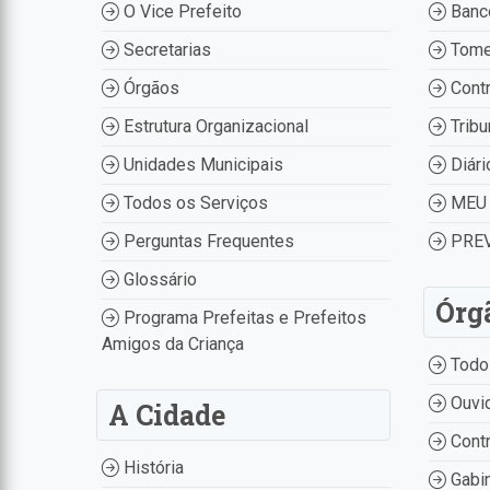
O Vice Prefeito
Banco
Secretarias
Tome
Órgãos
Contr
Estrutura Organizacional
Tribu
Unidades Municipais
Diári
Todos os Serviços
MEU 
Perguntas Frequentes
PREV
Glossário
Órg
Programa Prefeitas e Prefeitos
Amigos da Criança
Todo
Ouvid
A Cidade
Contr
História
Gabin