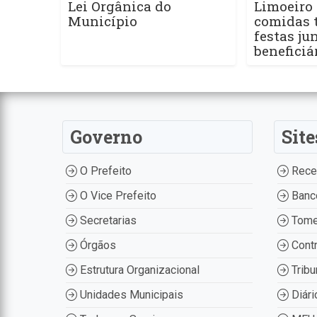
Lei Orgânica do
Limoeiro 
Município
comidas t
festas ju
beneficiá
Governo
Site
O Prefeito
Recei
O Vice Prefeito
Banco
Secretarias
Tome
Órgãos
Contr
Estrutura Organizacional
Tribu
Unidades Municipais
Diári