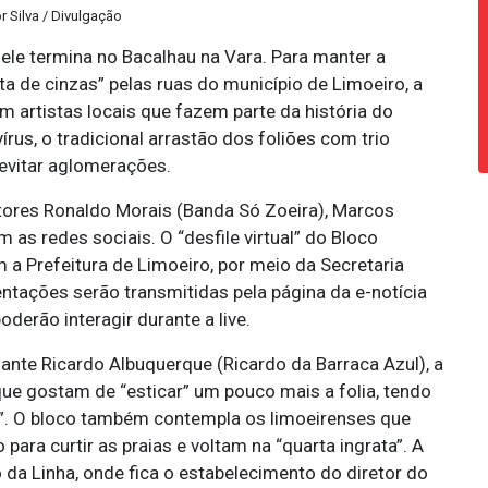
r Silva / Divulgação
ele termina no Bacalhau na Vara. Para manter a
a de cinzas” pelas ruas do município de Limoeiro, a
m artistas locais que fazem parte da história do
us, o tradicional arrastão dos foliões com trio
 evitar aglomerações.
antores Ronaldo Morais (Banda Só Zoeira), Marcos
s redes sociais. O “desfile virtual” do Bloco
a Prefeitura de Limoeiro, por meio da Secretaria
entações serão transmitidas pela página da e-notícia
derão interagir durante a live.
ante Ricardo Albuquerque (Ricardo da Barraca Azul), a
ue gostam de “esticar” um pouco mais a folia, tendo
”. O bloco também contempla os limoeirenses que
ara curtir as praias e voltam na “quarta ingrata”. A
da Linha, onde fica o estabelecimento do diretor do