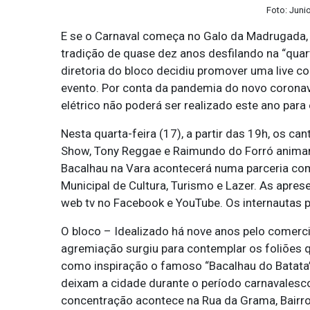
Foto: Junio
E se o Carnaval começa no Galo da Madrugada, 
tradição de quase dez anos desfilando na “quart
diretoria do bloco decidiu promover uma live co
evento. Por conta da pandemia do novo coronavír
elétrico não poderá ser realizado este ano para
Nesta quarta-feira (17), a partir das 19h, os c
Show, Tony Reggae e Raimundo do Forró animam a
Bacalhau na Vara acontecerá numa parceria com 
Municipal de Cultura, Turismo e Lazer. As apres
web tv no Facebook e YouTube. Os internautas po
O bloco – Idealizado há nove anos pelo comerci
agremiação surgiu para contemplar os foliões q
como inspiração o famoso “Bacalhau do Batata
deixam a cidade durante o período carnavalesco p
concentração acontece na Rua da Grama, Bairro 