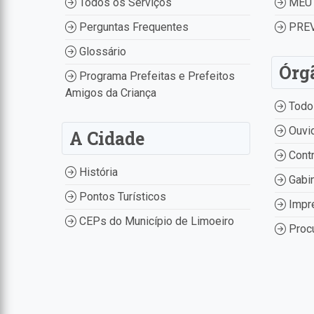
Todos os Serviços
MEU 
Perguntas Frequentes
PREV
Glossário
Órg
Programa Prefeitas e Prefeitos
Amigos da Criança
Todo
Ouvid
A Cidade
Contr
História
Gabin
Pontos Turísticos
Impr
CEPs do Município de Limoeiro
Procu