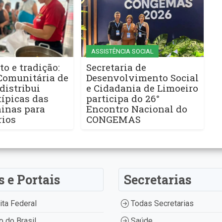
ASSISTÊNCIA SOCIAL
to e tradição:
Secretaria de
Comunitária de
Desenvolvimento Social
distribui
e Cidadania de Limoeiro
ípicas das
participa do 26°
ninas para
Encontro Nacional do
rios
CONGEMAS
s e Portais
Secretarias
ta Federal
Todas Secretarias
 do Brasil
Saúde