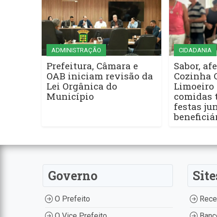
ADMINISTRAÇÃO
CIDADANIA
Prefeitura, Câmara e
Sabor, afe
OAB iniciam revisão da
Cozinha 
Lei Orgânica do
Limoeiro 
Município
comidas t
festas ju
beneficiá
Governo
Site
O Prefeito
Recei
O Vice Prefeito
Banco