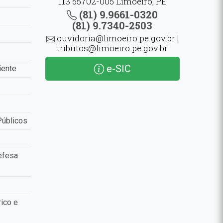
113 55702-005 Limoeiro, PE
(81) 9.9661-0320
(81) 9.7340-2503
ouvidoria@limoeiro.pe.gov.br |
tributos@limoeiro.pe.gov.br
e-SIC
iente
Públicos
efesa
ico e