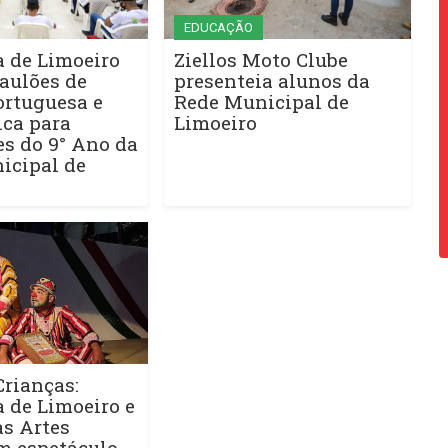
EDUCAÇÃO
a de Limoeiro
Ziellos Moto Clube
aulões de
presenteia alunos da
ortuguesa e
Rede Municipal de
ca para
Limoeiro
s do 9° Ano da
icipal de
rianças:
a de Limoeiro e
as Artes
 espetáculo