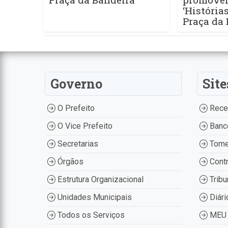
‘História
Praça da
Governo
Site
O Prefeito
Recei
O Vice Prefeito
Banco
Secretarias
Tome
Órgãos
Contr
Estrutura Organizacional
Tribu
Unidades Municipais
Diári
Todos os Serviços
MEU 