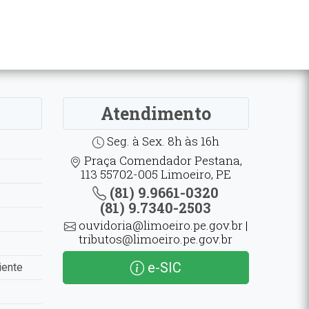
Atendimento
Seg. à Sex. 8h às 16h
Praça Comendador Pestana,
113 55702-005 Limoeiro, PE
(81) 9.9661-0320
(81) 9.7340-2503
ouvidoria@limoeiro.pe.gov.br |
tributos@limoeiro.pe.gov.br
e-SIC
iente