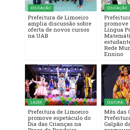
EDUCAÇÃO
EDUCAÇÃO
Prefeitura de Limoeiro
Prefeitur
amplia discussão sobre
promove 
oferta de novos cursos
Língua P
na UAB
Matemáti
estudante
Rede Mun
Ensino
LAZER
CULTURA
Prefeitura de Limoeiro
Mês das C
promove espetáculo do
Prefeitur
Dia das Crianças na
Galpão d
Praça da Bandeira
promovem