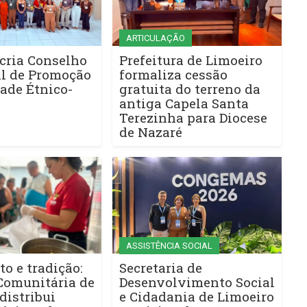
ARTICULAÇÃO
cria Conselho
Prefeitura de Limoeiro
l de Promoção
formaliza cessão
ade Étnico-
gratuita do terreno da
antiga Capela Santa
Terezinha para Diocese
de Nazaré
ASSISTÊNCIA SOCIAL
to e tradição:
Secretaria de
Comunitária de
Desenvolvimento Social
distribui
e Cidadania de Limoeiro