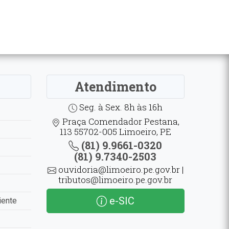
Atendimento
Seg. à Sex. 8h às 16h
Praça Comendador Pestana,
113 55702-005 Limoeiro, PE
(81) 9.9661-0320
(81) 9.7340-2503
ouvidoria@limoeiro.pe.gov.br |
tributos@limoeiro.pe.gov.br
e-SIC
iente