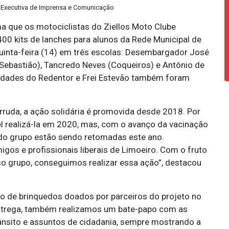
a Executiva de Imprensa e Comunicação
a que os motociclistas do Ziellos Moto Clube
00 kits de lanches para alunos da Rede Municipal de
quinta-feira (14) em três escolas: Desembargador José
Sebastião), Tancredo Neves (Coqueiros) e Antônio de
nidades do Redentor e Frei Estevão também foram
rruda, a ação solidária é promovida desde 2018. Por
l realizá-la em 2020, mas, com o avanço da vacinação
 do grupo estão sendo retomadas este ano.
os e profissionais liberais de Limoeiro. Com o fruto
o grupo, conseguimos realizar essa ação”, destacou
ão de brinquedos doados por parceiros do projeto no
ntrega, também realizamos um bate-papo com as
ânsito e assuntos de cidadania, sempre mostrando a