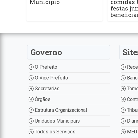
Município
comidas t
festas ju
beneficiá
Governo
Site
O Prefeito
Recei
O Vice Prefeito
Banco
Secretarias
Tome
Órgãos
Contr
Estrutura Organizacional
Tribu
Unidades Municipais
Diári
Todos os Serviços
MEU 