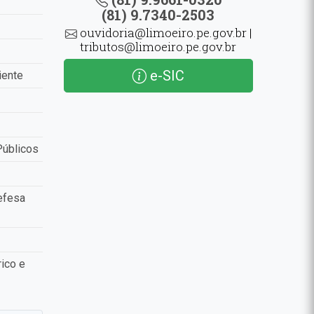
(81) 9.7340-2503
ouvidoria@limoeiro.pe.gov.br |
tributos@limoeiro.pe.gov.br
e-SIC
iente
Públicos
efesa
ico e