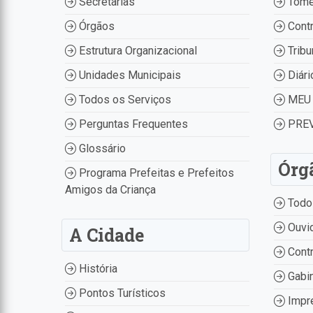
Secretarias
Tome
Órgãos
Contr
Estrutura Organizacional
Tribu
Unidades Municipais
Diári
Todos os Serviços
MEU 
Perguntas Frequentes
PREV
Glossário
Órg
Programa Prefeitas e Prefeitos
Amigos da Criança
Todo
Ouvid
A Cidade
Contr
História
Gabin
Pontos Turísticos
Impr