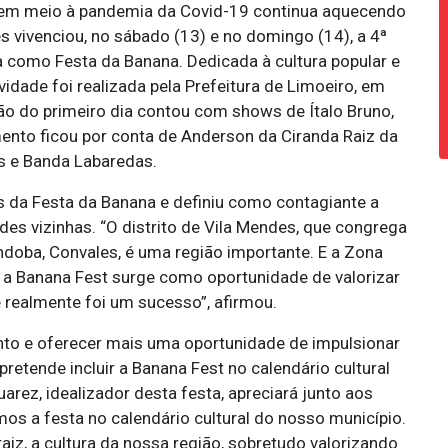
 em meio à pandemia da Covid-19 continua aquecendo
es vivenciou, no sábado (13) e no domingo (14), a 4ª
 como Festa da Banana. Dedicada à cultura popular e
ividade foi realizada pela Prefeitura de Limoeiro, em
o do primeiro dia contou com shows de Ítalo Bruno,
ento ficou por conta de Anderson da Ciranda Raiz da
s e Banda Labaredas.
as da Festa da Banana e definiu como contagiante a
es vizinhas. “O distrito de Vila Mendes, que congrega
doba, Convales, é uma região importante. E a Zona
, a Banana Fest surge como oportunidade de valorizar
e realmente foi um sucesso”, afirmou.
nto e oferecer mais uma oportunidade de impulsionar
etende incluir a Banana Fest no calendário cultural
arez, idealizador desta festa, apreciará junto aos
os a festa no calendário cultural do nosso município.
raiz, a cultura da nossa região, sobretudo valorizando