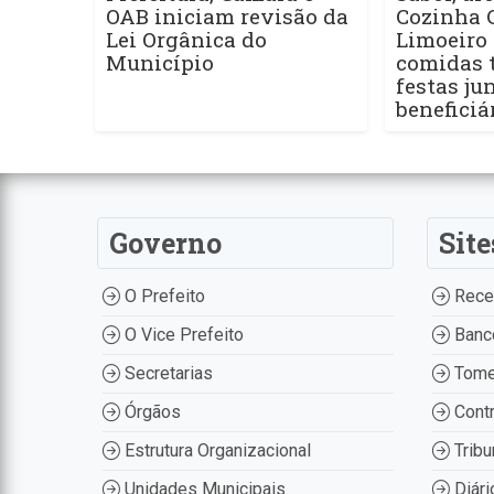
OAB iniciam revisão da
Cozinha 
Lei Orgânica do
Limoeiro 
Município
comidas t
festas ju
beneficiá
Governo
Site
O Prefeito
Recei
O Vice Prefeito
Banco
Secretarias
Tome
Órgãos
Contr
Estrutura Organizacional
Tribu
Unidades Municipais
Diári