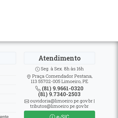
Atendimento
Seg. à Sex. 8h às 16h
Praça Comendador Pestana,
113 55702-005 Limoeiro, PE
(81) 9.9661-0320
(81) 9.7340-2503
ouvidoria@limoeiro.pe.gov.br |
tributos@limoeiro.pe.gov.br
e-SIC
iente