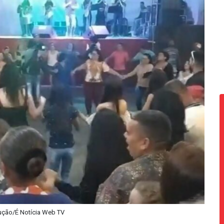
ução/É Notícia Web TV