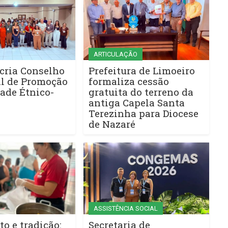
ARTICULAÇÃO
cria Conselho
Prefeitura de Limoeiro
l de Promoção
formaliza cessão
ade Étnico-
gratuita do terreno da
antiga Capela Santa
Terezinha para Diocese
de Nazaré
ASSISTÊNCIA SOCIAL
to e tradição:
Secretaria de