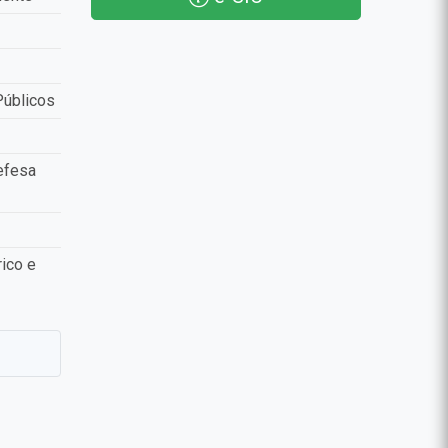
Públicos
efesa
ico e