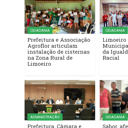
CIDADANIA
CIDADANIA
Prefeitura e Associação
Limoeiro 
Agroflor articulam
Municipa
instalação de cisternas
da Iguald
na Zona Rural de
Racial
Limoeiro
ADMINISTRAÇÃO
CIDADANIA
Prefeitura, Câmara e
Sabor, afe