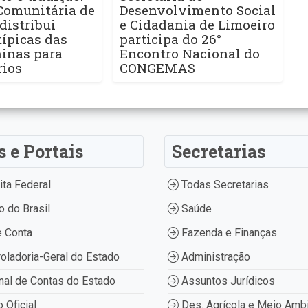
Comunitária de
Desenvolvimento Social
distribui
e Cidadania de Limoeiro
ípicas das
participa do 26°
ninas para
Encontro Nacional do
rios
CONGEMAS
s e Portais
Secretarias
ta Federal
Todas Secretarias
 do Brasil
Saúde
 Conta
Fazenda e Finanças
oladoria-Geral do Estado
Administração
nal de Contas do Estado
Assuntos Jurídicos
o Oficial
Des. Agrícola e Meio Amb