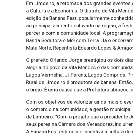
Em Limoeiro, a retomada dos grandes eventos
a Cultura e a Economia. O distrito de Vila Mend
edição da Banana Fest, popularmente conhecida
ao principal alimento cultivado na região, a fest
parceria com a comunidade local. A programaçã
Banda Sedutora e Mel com Terra. Já o encerram
Mata Norte, Repentista Eduardo Lopes & Amigo
O prefeito Orlando Jorge prestigiou os dois di
alegria do povo da Vila Mendes e das comunidad
Lagoa Vermelha, Ji-Paraná, Lagoa Comprida, Pin
Rural de Limoeiro é produtora de banana. Então
o brejo. É uma causa que a Prefeitura abraçou, 
Com os objetivos de valorizar ainda mais o eve
o comércio na comunidade, a gestão municipal pr
de Limoeiro. “Com o projeto que o presidente Ju
seus pares na Câmara dos Vereadores, incluirem
A Banana Fest estimula e incentiva a cultura de 