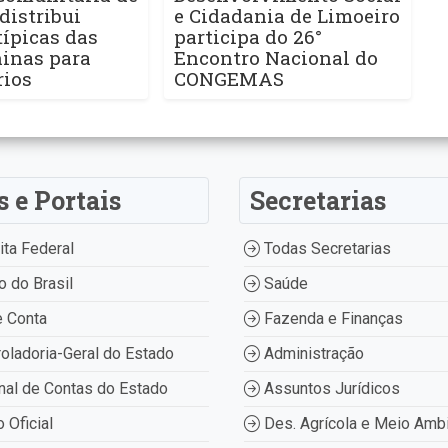
distribui
e Cidadania de Limoeiro
ípicas das
participa do 26°
ninas para
Encontro Nacional do
rios
CONGEMAS
s e Portais
Secretarias
ta Federal
Todas Secretarias
 do Brasil
Saúde
 Conta
Fazenda e Finanças
oladoria-Geral do Estado
Administração
nal de Contas do Estado
Assuntos Jurídicos
o Oficial
Des. Agrícola e Meio Amb