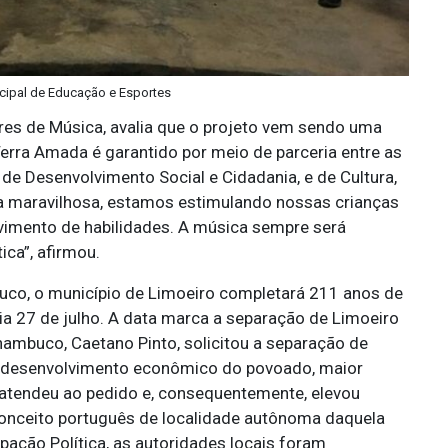
icipal de Educação e Esportes
res de Música, avalia que o projeto vem sendo uma
erra Amada é garantido por meio de parceria entre as
de Desenvolvimento Social e Cidadania, e de Cultura,
va maravilhosa, estamos estimulando nossas crianças
vimento de habilidades. A música sempre será
ica”, afirmou.
uco, o município de Limoeiro completará 211 anos de
ia 27 de julho. A data marca a separação de Limoeiro
nambuco, Caetano Pinto, solicitou a separação de
do desenvolvimento econômico do povoado, maior
atendeu ao pedido e, consequentemente, elevou
 conceito português de localidade autônoma daquela
ação Política, as autoridades locais foram