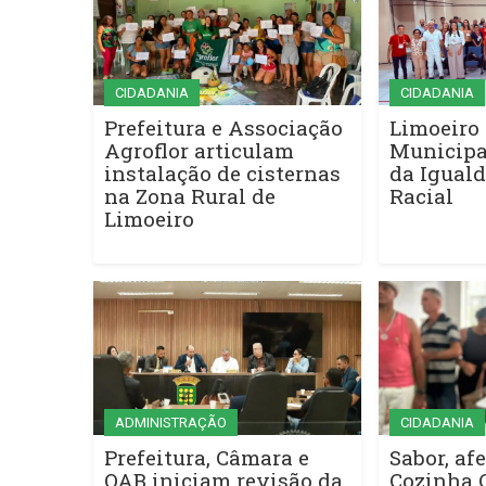
CIDADANIA
CIDADANIA
Prefeitura e Associação
Limoeiro 
Agroflor articulam
Municipa
instalação de cisternas
da Iguald
na Zona Rural de
Racial
Limoeiro
ADMINISTRAÇÃO
CIDADANIA
Prefeitura, Câmara e
Sabor, afe
OAB iniciam revisão da
Cozinha 