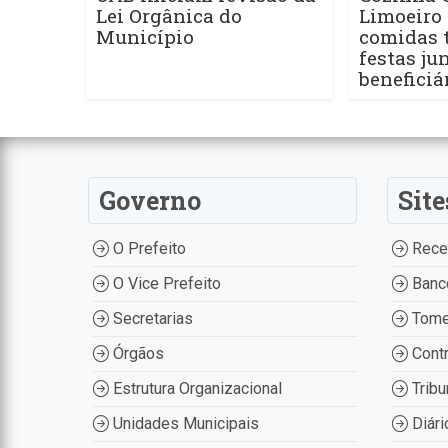
Lei Orgânica do
Limoeiro 
Município
comidas t
festas ju
beneficiá
Governo
Site
O Prefeito
Recei
O Vice Prefeito
Banco
Secretarias
Tome
Órgãos
Contr
Estrutura Organizacional
Tribu
Unidades Municipais
Diári