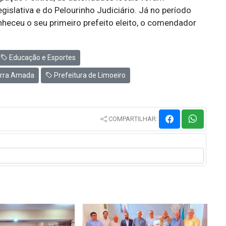
islativa e do Pelourinho Judiciário. Já no período
nheceu o seu primeiro prefeito eleito, o comendador
Educação e Esportes
erra Amada
Prefeitura de Limoeiro
COMPARTILHAR: