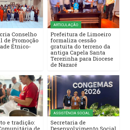
ARTICULAÇÃO
cria Conselho
Prefeitura de Limoeiro
l de Promoção
formaliza cessão
ade Étnico-
gratuita do terreno da
antiga Capela Santa
Terezinha para Diocese
de Nazaré
ASSISTÊNCIA SOCIAL
to e tradição:
Secretaria de
Comunitária de
Desenvolvimento Social