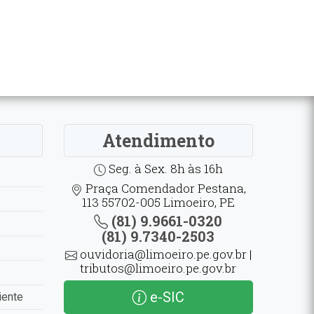
Atendimento
Seg. à Sex. 8h às 16h
Praça Comendador Pestana,
113 55702-005 Limoeiro, PE
(81) 9.9661-0320
(81) 9.7340-2503
ouvidoria@limoeiro.pe.gov.br |
tributos@limoeiro.pe.gov.br
e-SIC
iente