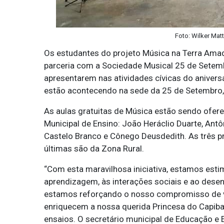
Foto: Wilker Mat
Os estudantes do projeto Música na Terra Amada,
parceria com a Sociedade Musical 25 de Setembr
apresentarem nas atividades cívicas do anivers
estão acontecendo na sede da 25 de Setembro,
As aulas gratuitas de Música estão sendo ofer
Municipal de Ensino: João Heráclio Duarte, Ant
Castelo Branco e Cônego Deusdedith. As três pr
últimas são da Zona Rural.
“Com esta maravilhosa iniciativa, estamos est
aprendizagem, às interações sociais e ao dese
estamos reforçando o nosso compromisso de va
enriquecem a nossa querida Princesa do Capibar
ensaios. O secretário municipal de Educação e 