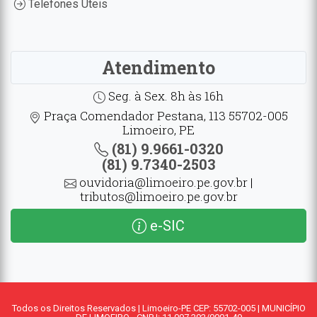
Telefones Úteis
Atendimento
Seg. à Sex. 8h às 16h
Praça Comendador Pestana, 113 55702-005
Limoeiro, PE
(81) 9.9661-0320
(81) 9.7340-2503
ouvidoria@limoeiro.pe.gov.br |
tributos@limoeiro.pe.gov.br
e-SIC
Todos os Direitos Reservados | Limoeiro-PE CEP: 55702-005 | MUNICÍPIO