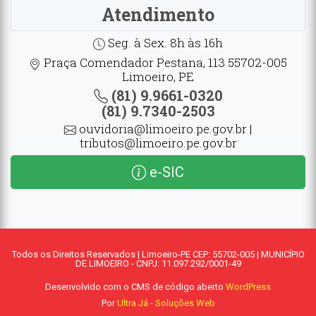
Atendimento
Seg. à Sex. 8h às 16h
Praça Comendador Pestana, 113 55702-005
Limoeiro, PE
(81) 9.9661-0320
(81) 9.7340-2503
ouvidoria@limoeiro.pe.gov.br |
tributos@limoeiro.pe.gov.br
e-SIC
Todos os Direitos Reservados | Limoeiro-PE CEP: 55702-005 | MUNICÍPIO
DE LIMOEIRO - CNPJ: 11.097.292/0001-49
Desenvolvido com o CMS de código aberto
WordPress
Por
Ultra Já - Soluções Web