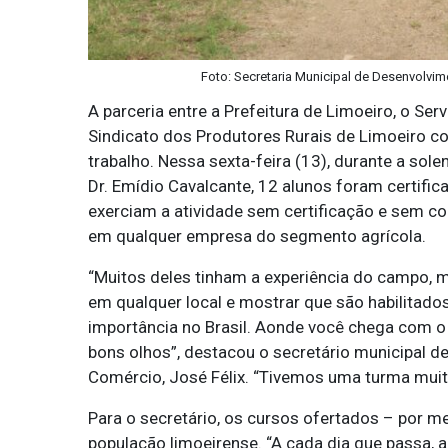
Foto: Secretaria Municipal de Desenvolvim
A parceria entre a Prefeitura de Limoeiro, o Se
Sindicato dos Produtores Rurais de Limoeiro c
trabalho. Nessa sexta-feira (13), durante a sol
Dr. Emídio Cavalcante, 12 alunos foram certific
exerciam a atividade sem certificação e sem co
em qualquer empresa do segmento agrícola.
“Muitos deles tinham a experiência do campo, m
em qualquer local e mostrar que são habilitados
importância no Brasil. Aonde você chega com o 
bons olhos”, destacou o secretário municipal d
Comércio, José Félix. “Tivemos uma turma muit
Para o secretário, os cursos ofertados – por me
população limoeirense. “A cada dia que passa, a