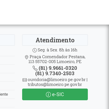
Atendimento
Seg. à Sex. 8h às 16h
Praça Comendador Pestana,
113 55702-005 Limoeiro, PE
(81) 9.9661-0320
(81) 9.7340-2503
ouvidoria@limoeiro.pe.gov.br |
tributos@limoeiro.pe.gov.br
e-SIC
iente