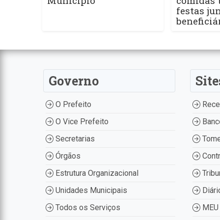
Município
comidas t
festas ju
beneficiá
Governo
Site
O Prefeito
Recei
O Vice Prefeito
Banco
Secretarias
Tome
Órgãos
Contr
Estrutura Organizacional
Tribu
Unidades Municipais
Diári
Todos os Serviços
MEU 