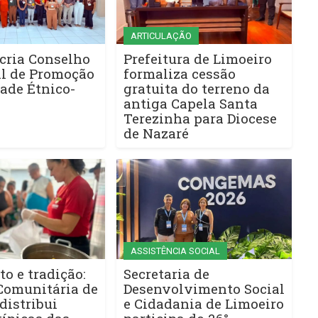
ARTICULAÇÃO
cria Conselho
Prefeitura de Limoeiro
l de Promoção
formaliza cessão
ade Étnico-
gratuita do terreno da
antiga Capela Santa
Terezinha para Diocese
de Nazaré
ASSISTÊNCIA SOCIAL
to e tradição:
Secretaria de
Comunitária de
Desenvolvimento Social
distribui
e Cidadania de Limoeiro