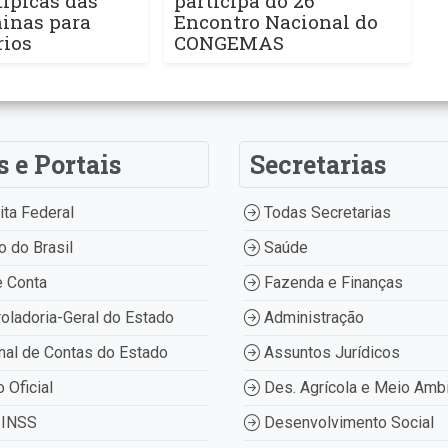
ípicas das
participa do 26°
ninas para
Encontro Nacional do
rios
CONGEMAS
s e Portais
Secretarias
ta Federal
Todas Secretarias
 do Brasil
Saúde
 Conta
Fazenda e Finanças
oladoria-Geral do Estado
Administração
nal de Contas do Estado
Assuntos Jurídicos
o Oficial
Des. Agrícola e Meio Amb
INSS
Desenvolvimento Social