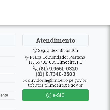
Atendimento
Seg. à Sex. 8h às 16h
Praça Comendador Pestana,
113 55702-005 Limoeiro, PE
(81) 9.9661-0320
(81) 9.7340-2503
ouvidoria@limoeiro.pe.gov.br |
tributos@limoeiro.pe.gov.br
e-SIC
iente