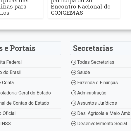
ípicas das
participa do 26°
ninas para
Encontro Nacional do
rios
CONGEMAS
s e Portais
Secretarias
ta Federal
Todas Secretarias
 do Brasil
Saúde
 Conta
Fazenda e Finanças
oladoria-Geral do Estado
Administração
nal de Contas do Estado
Assuntos Jurídicos
o Oficial
Des. Agrícola e Meio Amb
INSS
Desenvolvimento Social