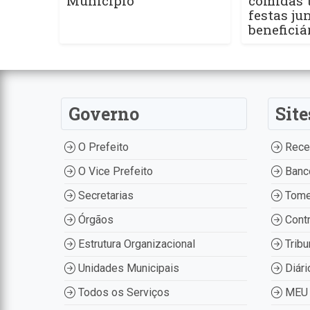
Município
comidas t
festas ju
beneficiá
Governo
Site
O Prefeito
Recei
O Vice Prefeito
Banco
Secretarias
Tome
Órgãos
Contr
Estrutura Organizacional
Tribu
Unidades Municipais
Diári
Todos os Serviços
MEU 