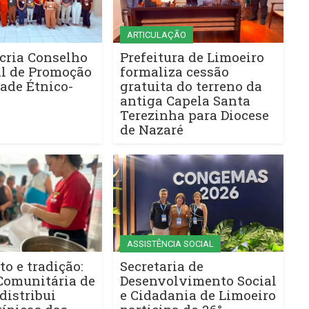
ARTICULAÇÃO
cria Conselho
Prefeitura de Limoeiro
l de Promoção
formaliza cessão
ade Étnico-
gratuita do terreno da
antiga Capela Santa
Terezinha para Diocese
de Nazaré
ASSISTÊNCIA SOCIAL
to e tradição:
Secretaria de
Comunitária de
Desenvolvimento Social
distribui
e Cidadania de Limoeiro