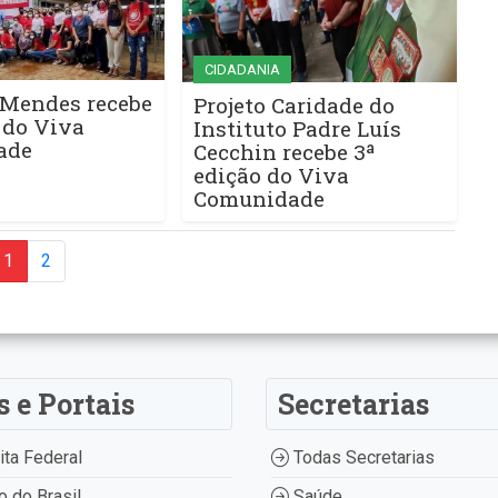
CIDADANIA
 Mendes recebe
Projeto Caridade do
 do Viva
Instituto Padre Luís
ade
Cecchin recebe 3ª
edição do Viva
Comunidade
1
2
s e Portais
Secretarias
ta Federal
Todas Secretarias
 do Brasil
Saúde