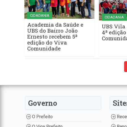
CIDADANIA
CIDADANIA
Academia da Saúde e
UBS Vila
UBS do Bairro João
4ª edição
Ernesto recebem 5ª
Comunid
edição do Viva
Comunidade
Governo
Site
O Prefeito
Recei
O Vice Prefeito
Banco