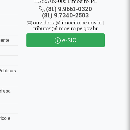
113 55702-005 Limoeiro, PE
(81) 9.9661-0320
(81) 9.7340-2503
ouvidoria@limoeiro.pe.gov.br |
tributos@limoeiro.pe.gov.br
e-SIC
iente
Públicos
efesa
ico e