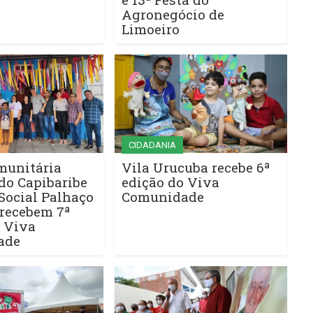
Agronegócio de
Limoeiro
CIDADANIA
munitária
Vila Urucuba recebe 6ª
do Capibaribe
edição do Viva
Social Palhaço
Comunidade
 recebem 7ª
o Viva
ade