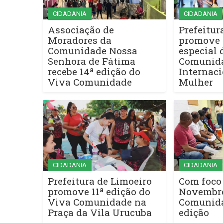
CIDADANIA
CIDADANIA
Associação de
Prefeitur
Moradores da
promove 
Comunidade Nossa
especial 
Senhora de Fátima
Comunida
recebe 14ª edição do
Internaci
Viva Comunidade
Mulher
CIDADANIA
CIDADANIA
Prefeitura de Limoeiro
Com foco
promove 11ª edição do
Novembro
Viva Comunidade na
Comunida
Praça da Vila Urucuba
edição