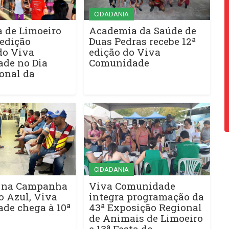
CIDADANIA
a de Limoeiro
Academia da Saúde de
edição
Duas Pedras recebe 12ª
do Viva
edição do Viva
de no Dia
Comunidade
onal da
CIDADANIA
 na Campanha
Viva Comunidade
 Azul, Viva
integra programação da
de chega à 10ª
43ª Exposição Regional
de Animais de Limoeiro
e 13ª Festa do