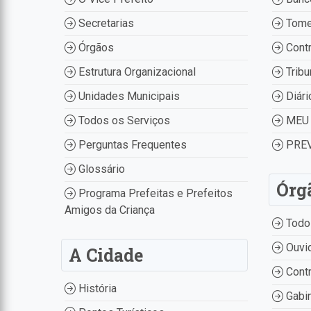
Secretarias
Tome
Órgãos
Contr
Estrutura Organizacional
Tribu
Unidades Municipais
Diári
Todos os Serviços
MEU 
Perguntas Frequentes
PREV
Glossário
Órg
Programa Prefeitas e Prefeitos
Amigos da Criança
Todo
Ouvid
A Cidade
Contr
História
Gabin