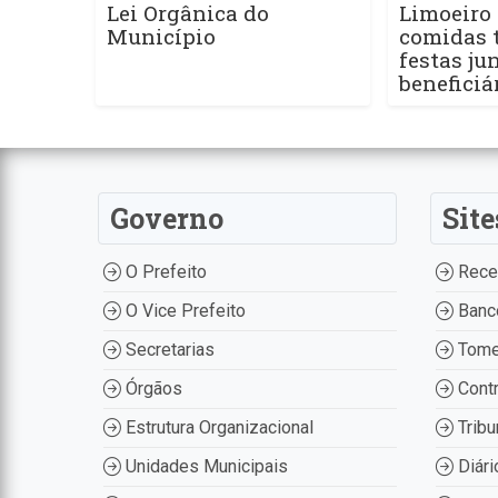
Lei Orgânica do
Limoeiro 
Município
comidas t
festas ju
beneficiá
Governo
Site
O Prefeito
Recei
O Vice Prefeito
Banco
Secretarias
Tome
Órgãos
Contr
Estrutura Organizacional
Tribu
Unidades Municipais
Diári