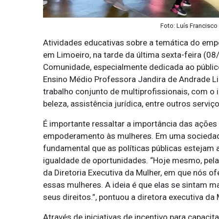
Foto: Luís Francisco
Atividades educativas sobre a temática do em
em Limoeiro, na tarde da última sexta-feira (08/
Comunidade, especialmente dedicada ao público
Ensino Médio Professora Jandira de Andrade Lim
trabalho conjunto de multiprofissionais, com o
beleza, assistência jurídica, entre outros serviço
É importante ressaltar a importância das ações
empoderamento às mulheres. Em uma sociedade
fundamental que as políticas públicas estejam
igualdade de oportunidades. “Hoje mesmo, pela
da Diretoria Executiva da Mulher, em que nós o
essas mulheres. A ideia é que elas se sintam 
seus direitos.”, pontuou a diretora executiva d
Através de iniciativas de incentivo para capaci