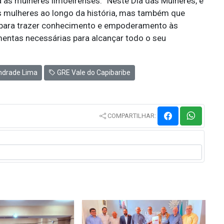
as mulheres limoeirenses. “Neste Dia das Mulheres, é
 mulheres ao longo da história, mas também que
 para trazer conhecimento e empoderamento às
mentas necessárias para alcançar todo o seu
ndrade Lima
GRE Vale do Capibaribe
COMPARTILHAR: