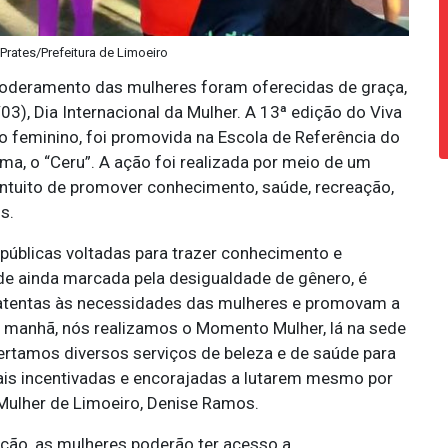
 Prates/Prefeitura de Limoeiro
poderamento das mulheres foram oferecidas de graça,
03), Dia Internacional da Mulher. A 13ª edição do Viva
 feminino, foi promovida na Escola de Referência do
a, o “Ceru”. A ação foi realizada por meio de um
 intuito de promover conhecimento, saúde, recreação,
s.
 públicas voltadas para trazer conhecimento e
 ainda marcada pela desigualdade de gênero, é
 atentas às necessidades das mulheres e promovam a
 manhã, nós realizamos o Momento Mulher, lá na sede
fertamos diversos serviços de beleza e de saúde para
mais incentivadas e encorajadas a lutarem mesmo por
a Mulher de Limoeiro, Denise Ramos.
tação, as mulheres poderão ter acesso a