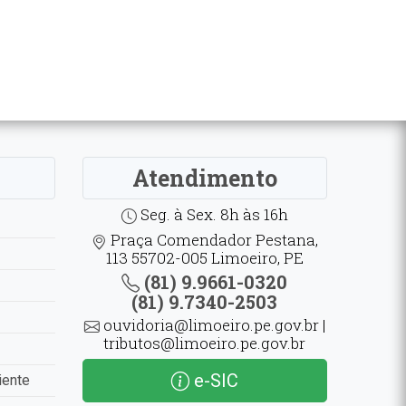
Atendimento
Seg. à Sex. 8h às 16h
Praça Comendador Pestana,
113 55702-005 Limoeiro, PE
(81) 9.9661-0320
(81) 9.7340-2503
ouvidoria@limoeiro.pe.gov.br |
tributos@limoeiro.pe.gov.br
e-SIC
iente