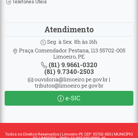
Telefones Úteis
Atendimento
Seg. à Sex. 8h às 16h
Praça Comendador Pestana, 113 55702-005
Limoeiro, PE
(81) 9.9661-0320
(81) 9.7340-2503
ouvidoria@limoeiro.pe.gov.br |
tributos@limoeiro.pe.gov.br
e-SIC
Todos os Direitos Reservados | Limoeiro-PE CEP: 55702-005 | MUNICÍPIO