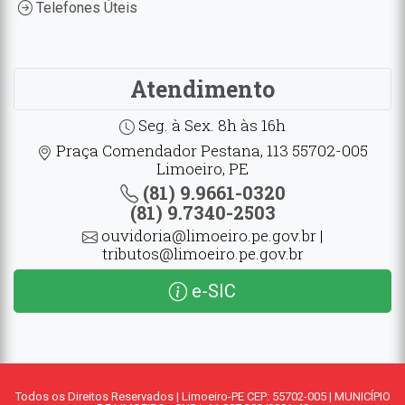
Telefones Úteis
Atendimento
Seg. à Sex. 8h às 16h
Praça Comendador Pestana, 113 55702-005
Limoeiro, PE
(81) 9.9661-0320
(81) 9.7340-2503
ouvidoria@limoeiro.pe.gov.br |
tributos@limoeiro.pe.gov.br
e-SIC
Todos os Direitos Reservados | Limoeiro-PE CEP: 55702-005 | MUNICÍPIO