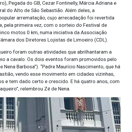
), Pegada do GB, Cezar Fontinelly, Márcia Adriana e
al do Alto de São Sebastião. Além deles, a
opular arrematação, cujo arrecadação foi revertida
, pela primeira vez, com o sorteio do Festival de
inco motos 0 km, numa iniciativa da Associação
Câmara dos Diretores Lojistas de Limoeiro (CDL).
ueiro foram outras atividades que abrilhantaram a
eio a cavalo. Os dois eventos foram promovidos pelo
e Nena Barbosa”). “Padre Maurício Nascimento, que há
astião, vendo esse movimento em cidades vizinhas,
os e tem dado certo e crescido. E há quatro anos, com
queiro”, relembrou Zé de Nena.