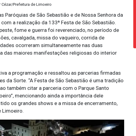
 Cézar/Prefeitura de Limoeiro
 as Paróquias de São Sebastião e de Nossa Senhora da
 com a realização da 133ª Festa de São Sebastião.
peste, fome e guerra foi reverenciado, no período de
sões, cavalgada, missa do vaqueiro, corrida de
ividades ocorreram simultaneamente nas duas
uma das maiores manifestações religiosas do interior
tiva a programação e ressaltou as parcerias firmadas
s da Sorte. “A Festa de São Sebastião é uma tradição
 ao também citar a parceria com o Parque Santo
moeiro”, mencionando ainda a importância dele
mitido os grandes shows e a missa de encerramento,
e Limoeiro.