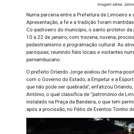
Imagem aérea: Júnior
Numa parceria entre a Prefeitura de Limoeiro e
Apresentação, a fé e a tradição foram mantidas
Co-padroeiro do município, o santo protetor da 
10 a 22 de janeiro, com trezena, novena, procis
pedestrianismo e programação cultural. As at
paróquias, reunindo fiéis locais e visitantes n
pernambucano.
O prefeito Orlando Jorge avaliou de forma posi
com o Governo do Estado, a Empetur e a Esporte
que não pode ser quebrada”, enfatizou Orlando,
Antônio, o qual classifica de “patrimônio de Li
instalado na Praça da Bandeira, o que tem per
após a procissão, no Pátio de Eventos Toinho d