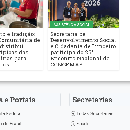
ASSISTÊNCIA SOCIAL
to e tradição:
Secretaria de
Comunitária de
Desenvolvimento Social
distribui
e Cidadania de Limoeiro
ípicas das
participa do 26°
ninas para
Encontro Nacional do
rios
CONGEMAS
s e Portais
Secretarias
ta Federal
Todas Secretarias
 do Brasil
Saúde