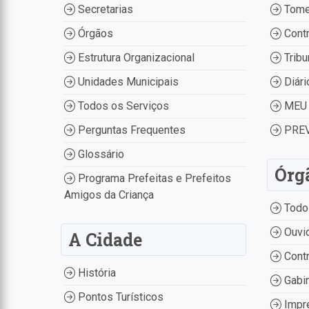
Secretarias
Tome
Órgãos
Contr
Estrutura Organizacional
Tribu
Unidades Municipais
Diári
Todos os Serviços
MEU 
Perguntas Frequentes
PREV
Glossário
Órg
Programa Prefeitas e Prefeitos
Amigos da Criança
Todo
Ouvid
A Cidade
Contr
História
Gabin
Pontos Turísticos
Impr