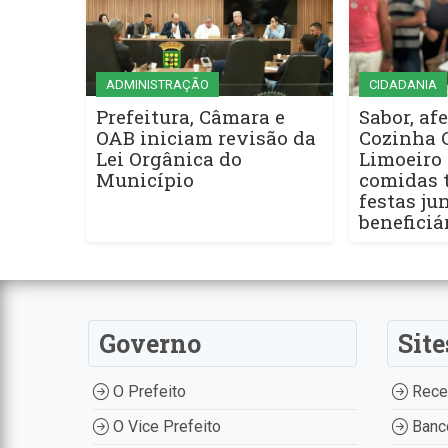
ADMINISTRAÇÃO
CIDADANIA
Prefeitura, Câmara e
Sabor, afe
OAB iniciam revisão da
Cozinha 
Lei Orgânica do
Limoeiro 
Município
comidas t
festas ju
beneficiá
Governo
Site
O Prefeito
Recei
O Vice Prefeito
Banco