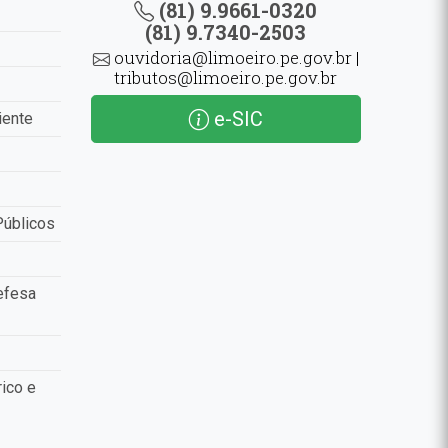
(81) 9.9661-0320
(81) 9.7340-2503
ouvidoria@limoeiro.pe.gov.br |
tributos@limoeiro.pe.gov.br
e-SIC
iente
Públicos
efesa
ico e