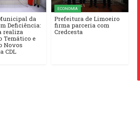
ECONOMIA
unicipal da
Prefeitura de Limoeiro
m Deficiência:
firma parceria com
a realiza
Credcesta
o Temático e
o Novos
na CDL