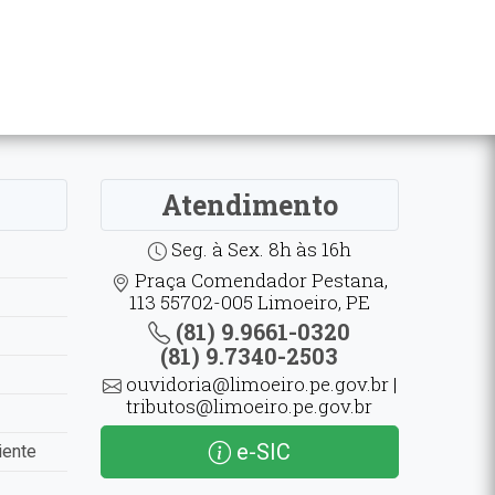
Atendimento
Seg. à Sex. 8h às 16h
Praça Comendador Pestana,
113 55702-005 Limoeiro, PE
(81) 9.9661-0320
(81) 9.7340-2503
ouvidoria@limoeiro.pe.gov.br |
tributos@limoeiro.pe.gov.br
e-SIC
iente