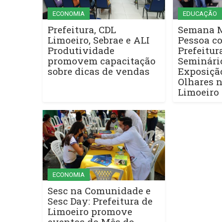
ECONOMIA
EDUCAÇÃO
Prefeitura, CDL
Semana M
Limoeiro, Sebrae e ALI
Pessoa co
Produtividade
Prefeitur
promovem capacitação
Seminári
sobre dicas de vendas
Exposiçã
Olhares 
Limoeiro
ECONOMIA
Sesc na Comunidade e
Sesc Day: Prefeitura de
Limoeiro promove
eventos do Mês do