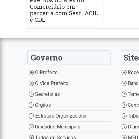
Comerciário em
parceria com Sesc, ACIL
e CDL
Governo
Site
O Prefeito
Recei
O Vice Prefeito
Banco
Secretarias
Tome
Órgãos
Contr
Estrutura Organizacional
Tribu
Unidades Municipais
Diári
Todos os Serviços
MEU 