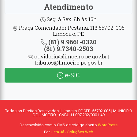
Atendimento
Seg. à Sex. 8h às 16h
Praça Comendador Pestana, 113 55702-005
Limoeiro, PE
(81) 9.9661-0320
(81) 9.7340-2503
ouvidoria@limoeiro.pe.gov.br |
tributos@limoeiro.pe.gov.br
e-SIC
Todos os Direitos Reservados | Limoeiro-PE CEP: 55702-005 | MUNICÍPIO
DE LIMOEIRO - CNPJ: 11.097.292/0001-49
Desenvolvido com o CMS de código aberto
WordPress
Por
Ultra Já - Soluções Web