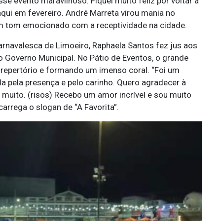
e evento maravilhoso. Fiquei muito feliz por voltar a
qui em fevereiro. André Marreta virou mania no
m tom emocionado com a receptividade na cidade.
rnavalesca de Limoeiro, Raphaela Santos fez jus aos
o Governo Municipal. No Pátio de Eventos, o grande
 repertório e formando um imenso coral. “Foi um
a pela presença e pelo carinho. Quero agradecer à
u muito. (risos) Recebo um amor incrível e sou muito
carrega o slogan de “A Favorita”.