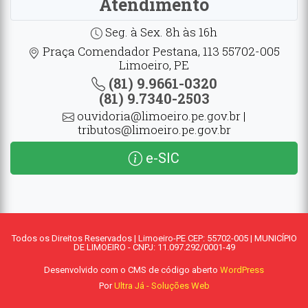
Atendimento
Seg. à Sex. 8h às 16h
Praça Comendador Pestana, 113 55702-005
Limoeiro, PE
(81) 9.9661-0320
(81) 9.7340-2503
ouvidoria@limoeiro.pe.gov.br |
tributos@limoeiro.pe.gov.br
e-SIC
Todos os Direitos Reservados | Limoeiro-PE CEP: 55702-005 | MUNICÍPIO
DE LIMOEIRO - CNPJ: 11.097.292/0001-49
Desenvolvido com o CMS de código aberto
WordPress
Por
Ultra Já - Soluções Web