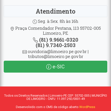
Atendimento
Seg. à Sex. 8h às 16h
Praça Comendador Pestana, 113 55702-005
Limoeiro, PE
(81) 9.9661-0320
(81) 9.7340-2503
ouvidoria@limoeiro.pe.gov.br |
tributos@limoeiro.pe.gov.br
e-SIC
Todos os Direitos Reservados | Limoeiro-PE CEP: 55702-005 | MUNICÍPIO
DE LIMOEIRO - CNPJ: 11.097.292/0001-49
Desenvolvido com o CMS de código aberto
WordPress