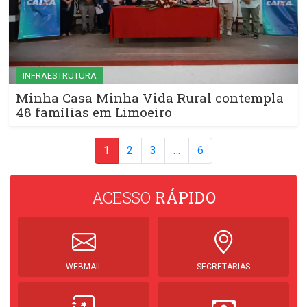
INFRAESTRUTURA
Minha Casa Minha Vida Rural contempla
48 famílias em Limoeiro
1
2
3
…
6
ACESSO
RÁPIDO
WEBMAIL
SECRETARIAS