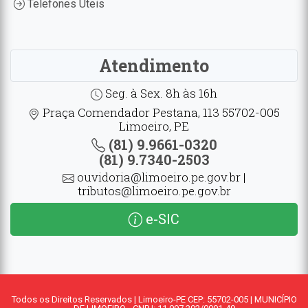
Telefones Úteis
Atendimento
Seg. à Sex. 8h às 16h
Praça Comendador Pestana, 113 55702-005
Limoeiro, PE
(81) 9.9661-0320
(81) 9.7340-2503
ouvidoria@limoeiro.pe.gov.br |
tributos@limoeiro.pe.gov.br
e-SIC
Todos os Direitos Reservados | Limoeiro-PE CEP: 55702-005 | MUNICÍPIO