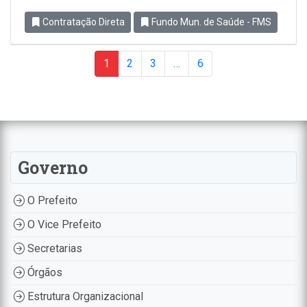
Contratação Direta
Fundo Mun. de Saúde - FMS
1
2
3
…
6
Governo
O Prefeito
O Vice Prefeito
Secretarias
Órgãos
Estrutura Organizacional