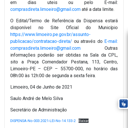
em dias uteis ou pelo E-mail:
comprasdireta.limoeiro@gmail.com
até a data limite.
O Edital/Termo de Referência da Dispensa estará
disponível no Site Oficial do Município
https://www.limoeiro.pe.gov.br/assunto-
publicacao/contratacao-direta/
ou através do
E-mail:
comprasdireta.limoeiro@gmail.co
m
Outras
informações poderão ser obtidas na Sala da CPL,
sito a Praça Comendador Pestana, 113, Centro,
Limoeiro-PE – CEP – 55700-000, no horário das
08h:00 às 12h:00 de segunda a sexta feira.
Limoeiro, 04 de Junho de 2021
Saulo André de Melo Silva
Secretário de Administração
DISPENSA-No-003.2021-LEI-No-14.133-2
Baixar