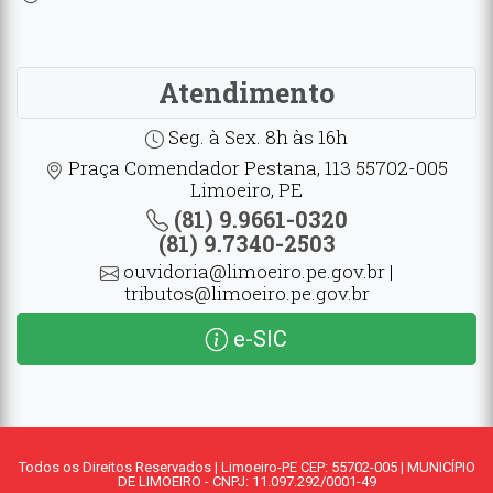
Atendimento
Seg. à Sex. 8h às 16h
Praça Comendador Pestana, 113 55702-005
Limoeiro, PE
(81) 9.9661-0320
(81) 9.7340-2503
ouvidoria@limoeiro.pe.gov.br |
tributos@limoeiro.pe.gov.br
e-SIC
Todos os Direitos Reservados | Limoeiro-PE CEP: 55702-005 | MUNICÍPIO
DE LIMOEIRO - CNPJ: 11.097.292/0001-49