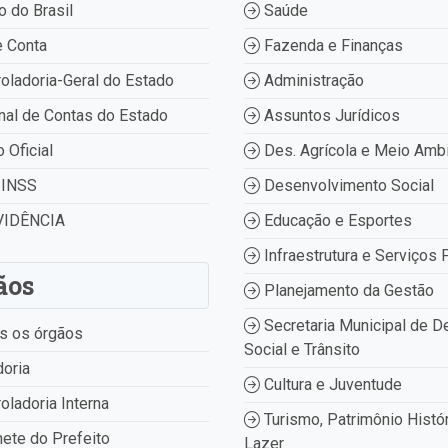
 do Brasil
Saúde
 Conta
Fazenda e Finanças
oladoria-Geral do Estado
Administração
nal de Contas do Estado
Assuntos Jurídicos
o Oficial
Des. Agrícola e Meio Amb
INSS
Desenvolvimento Social
IDÊNCIA
Educação e Esportes
Infraestrutura e Serviços 
ãos
Planejamento da Gestão
Secretaria Municipal de D
s os órgãos
Social e Trânsito
oria
Cultura e Juventude
oladoria Interna
Turismo, Patrimônio Histór
ete do Prefeito
Lazer