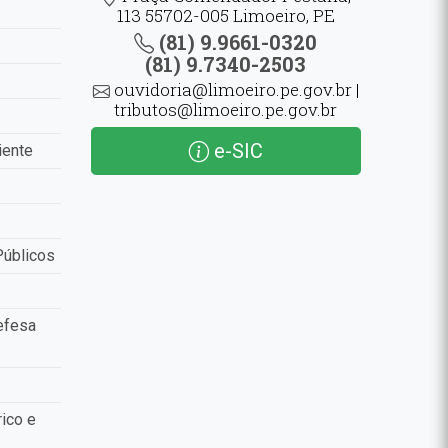
113 55702-005 Limoeiro, PE
(81) 9.9661-0320
(81) 9.7340-2503
ouvidoria@limoeiro.pe.gov.br |
tributos@limoeiro.pe.gov.br
e-SIC
iente
Públicos
efesa
ico e