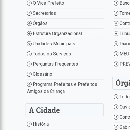
O Vice Prefeito
Banco
Secretarias
Tome
Órgãos
Contr
Estrutura Organizacional
Tribu
Unidades Municipais
Diári
Todos os Serviços
MEU 
Perguntas Frequentes
PREV
Glossário
Órg
Programa Prefeitas e Prefeitos
Amigos da Criança
Todo
Ouvid
A Cidade
Contr
História
Gabin