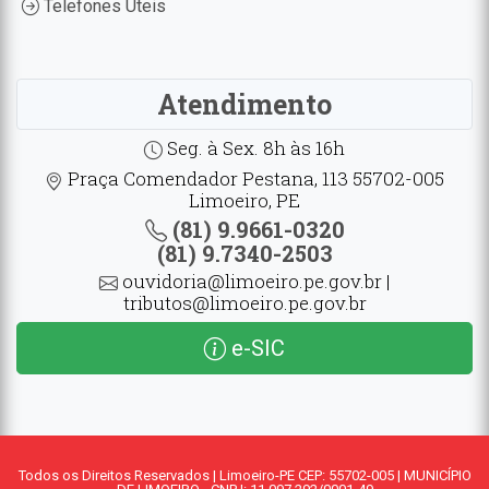
Telefones Úteis
Atendimento
Seg. à Sex. 8h às 16h
Praça Comendador Pestana, 113 55702-005
Limoeiro, PE
(81) 9.9661-0320
(81) 9.7340-2503
ouvidoria@limoeiro.pe.gov.br |
tributos@limoeiro.pe.gov.br
e-SIC
Todos os Direitos Reservados | Limoeiro-PE CEP: 55702-005 | MUNICÍPIO