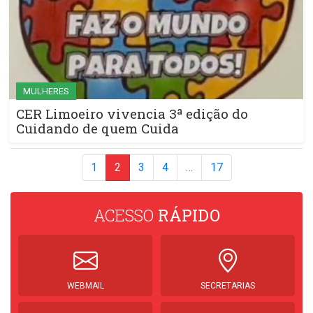
MULHERES
CER Limoeiro vivencia 3ª edição do
Cuidando de quem Cuida
1
2
3
4
…
17
ACESSO
RÁPIDO
WEBMAIL
SECRETARIAS