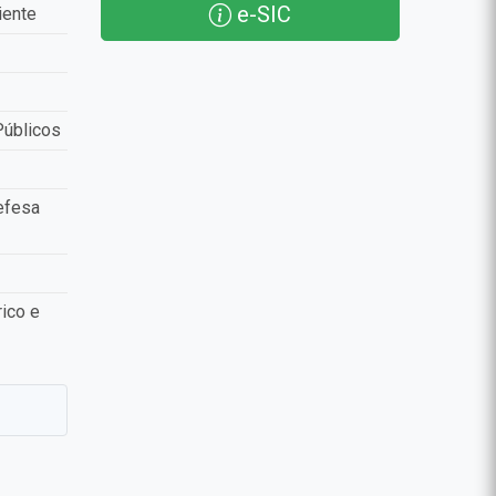
e-SIC
iente
Públicos
efesa
ico e