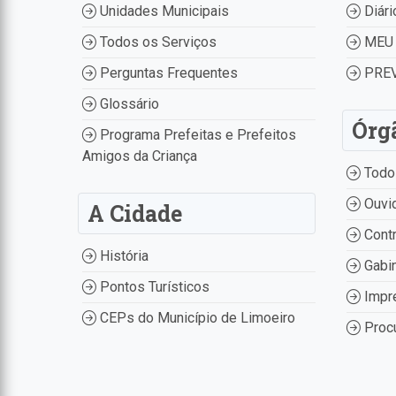
Unidades Municipais
Diári
Todos os Serviços
MEU 
Perguntas Frequentes
PREV
Glossário
Órg
Programa Prefeitas e Prefeitos
Amigos da Criança
Todo
Ouvid
A Cidade
Contr
História
Gabin
Pontos Turísticos
Impr
CEPs do Município de Limoeiro
Procu