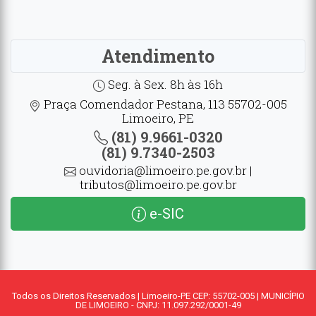
Atendimento
Seg. à Sex. 8h às 16h
Praça Comendador Pestana, 113 55702-005
Limoeiro, PE
(81) 9.9661-0320
(81) 9.7340-2503
ouvidoria@limoeiro.pe.gov.br |
tributos@limoeiro.pe.gov.br
e-SIC
Todos os Direitos Reservados | Limoeiro-PE CEP: 55702-005 | MUNICÍPIO
DE LIMOEIRO - CNPJ: 11.097.292/0001-49