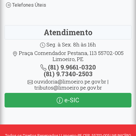
Telefones Úteis
Atendimento
Seg. à Sex. 8h às 16h
Praça Comendador Pestana, 113 55702-005
Limoeiro, PE
(81) 9.9661-0320
(81) 9.7340-2503
ouvidoria@limoeiro.pe.gov.br |
tributos@limoeiro.pe.gov.br
e-SIC
Todos os Direitos Reservados | Limoeiro-PE CEP: 55702-005 | MUNICÍPIO