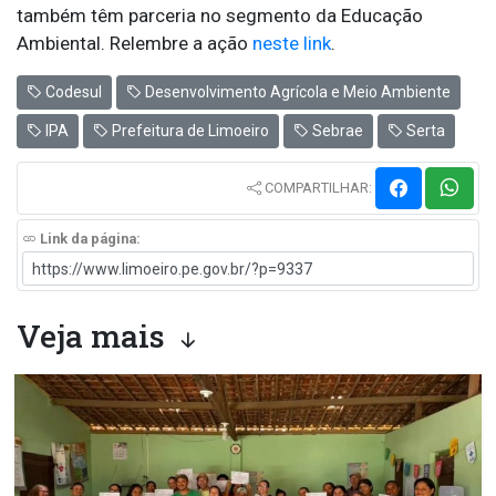
também têm parceria no segmento da Educação
Ambiental. Relembre a ação
neste link
.
Codesul
Desenvolvimento Agrícola e Meio Ambiente
IPA
Prefeitura de Limoeiro
Sebrae
Serta
COMPARTILHAR:
Link da página:
Veja mais