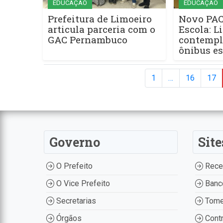
EDUCAÇÃO
EDUCAÇÃO
Prefeitura de Limoeiro
Novo PAC
articula parceria com o
Escola: L
GAC Pernambuco
contemp
ônibus es
1
…
16
17
Governo
Site
O Prefeito
Recei
O Vice Prefeito
Banco
Secretarias
Tome
Órgãos
Contr