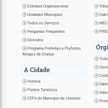
Estrutura Organizacional
Tribu
Unidades Municipais
Diári
Todos os Serviços
MEU 
Perguntas Frequentes
PREV
Glossário
Órg
Programa Prefeitas e Prefeitos
Amigos da Criança
Todo
Ouvid
A Cidade
Contr
História
Gabin
Pontos Turísticos
Impr
CEPs do Município de Limoeiro
Procu