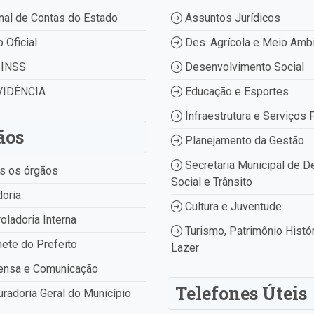
nal de Contas do Estado
Assuntos Jurídicos
o Oficial
Des. Agrícola e Meio Amb
INSS
Desenvolvimento Social
IDÊNCIA
Educação e Esportes
Infraestrutura e Serviços 
ãos
Planejamento da Gestão
Secretaria Municipal de D
s os órgãos
Social e Trânsito
oria
Cultura e Juventude
oladoria Interna
Turismo, Patrimônio Histór
ete do Prefeito
Lazer
ensa e Comunicação
Telefones Úteis
radoria Geral do Município