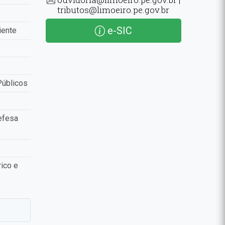
tributos@limoeiro.pe.gov.br
e-SIC
iente
Públicos
efesa
ico e