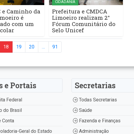
CIDADANIA
 e Caminho da
Prefeitura e CMDCA
imoeiro é
Limoeiro realizam 2°
lado com um
Fórum Comunitário do
colar
Selo Unicef
18
19
20
…
91
s e Portais
Secretarias
ta Federal
Todas Secretarias
 do Brasil
Saúde
 Conta
Fazenda e Finanças
oladoria-Geral do Estado
Administração