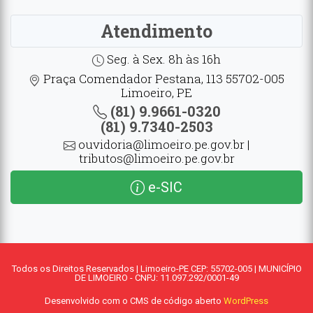
Atendimento
Seg. à Sex. 8h às 16h
Praça Comendador Pestana, 113 55702-005
Limoeiro, PE
(81) 9.9661-0320
(81) 9.7340-2503
ouvidoria@limoeiro.pe.gov.br |
tributos@limoeiro.pe.gov.br
e-SIC
Todos os Direitos Reservados | Limoeiro-PE CEP: 55702-005 | MUNICÍPIO
DE LIMOEIRO - CNPJ: 11.097.292/0001-49
Desenvolvido com o CMS de código aberto
WordPress