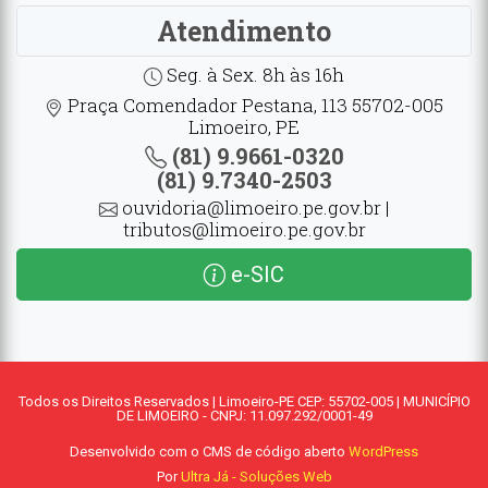
Atendimento
Seg. à Sex. 8h às 16h
Praça Comendador Pestana, 113 55702-005
Limoeiro, PE
(81) 9.9661-0320
(81) 9.7340-2503
ouvidoria@limoeiro.pe.gov.br |
tributos@limoeiro.pe.gov.br
e-SIC
Todos os Direitos Reservados | Limoeiro-PE CEP: 55702-005 | MUNICÍPIO
DE LIMOEIRO - CNPJ: 11.097.292/0001-49
Desenvolvido com o CMS de código aberto
WordPress
Por
Ultra Já - Soluções Web