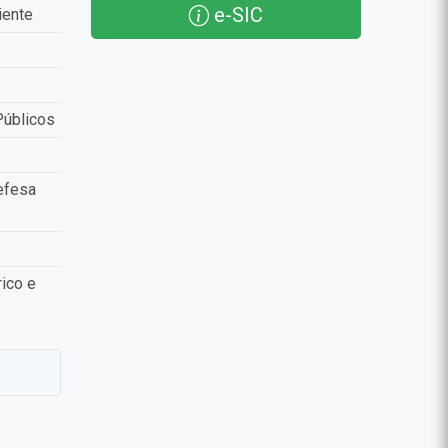
e-SIC
iente
Públicos
efesa
ico e