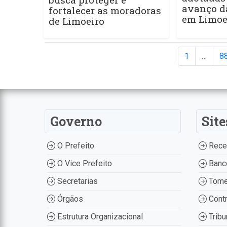
avanço d
fortalecer as moradoras
em Limoe
de Limoeiro
1
…
8
Governo
Site
O Prefeito
Recei
O Vice Prefeito
Banco
Secretarias
Tome
Órgãos
Contr
Estrutura Organizacional
Tribu