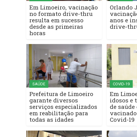
Em Limoeiro, vacinação
Orlando 
no formato drive-thru
vacinação
resulta em sucesso
anos e in
desde as primeiras
drive-th
horas
SAÚDE
COVID-19
Prefeitura de Limoeiro
Em Limoe
garante diversos
idosos e 
serviços especializados
de saúde
em reabilitação para
vacinado
todas as idades
Covid-19