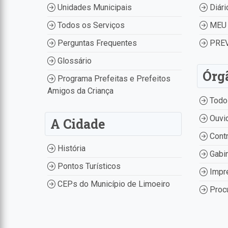
Unidades Municipais
Diári
Todos os Serviços
MEU 
Perguntas Frequentes
PREV
Glossário
Órg
Programa Prefeitas e Prefeitos
Amigos da Criança
Todo
Ouvid
A Cidade
Contr
História
Gabin
Pontos Turísticos
Impr
CEPs do Município de Limoeiro
Procu