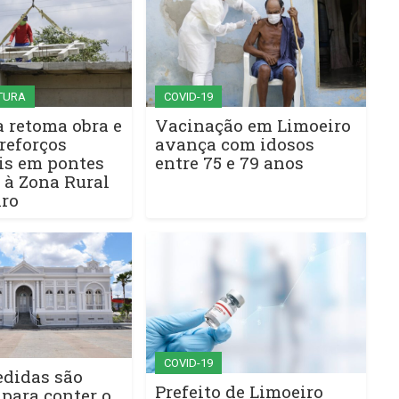
TURA
COVID-19
a retoma obra e
Vacinação em Limoeiro
reforços
avança com idosos
is em pontes
entre 75 e 79 anos
 à Zona Rural
iro
COVID-19
didas são
Prefeito de Limoeiro
para conter o