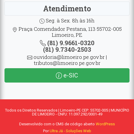
Atendimento
Seg. à Sex. 8h às 16h
Praça Comendador Pestana, 113 55702-005
Limoeiro, PE
(81) 9.9661-0320
(81) 9.7340-2503
ouvidoria@limoeiro.pe.gov.br |
tributos@limoeiro.pe.gov.br
e-SIC
Todos os Direitos Reservados | Limoeiro-PE CEP: 55702-005 | MUNICÍPIO
DE LIMOEIRO - CNPJ: 11.097.292/0001-49
Desenvolvido com o CMS de código aberto
WordPress
Por
Ultra Já - Soluções Web